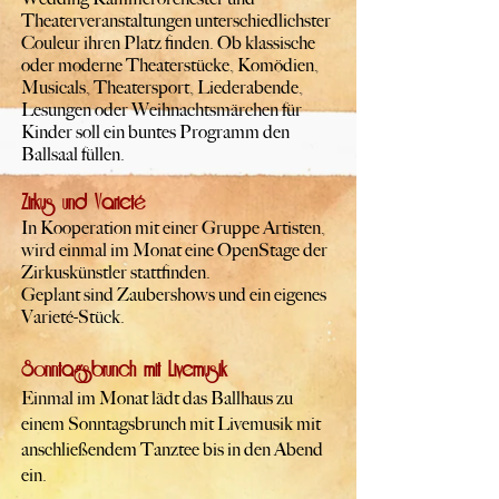
Theaterveranstaltungen unterschiedlichster
Couleur ihren Platz finden. Ob klassische
oder moderne Theaterstücke, Komödien,
Musicals, Theatersport, Liederabende,
Lesungen oder Weihnachtsmärchen für
Kinder soll ein buntes Programm den
Ballsaal füllen.
Zirkus und Varieté
In Kooperation mit einer Gruppe Artisten,
wird einmal im Monat eine OpenStage der
Zirkuskünstler stattfinden.
Geplant sind Zaubershows und ein eigenes
Varieté-Stück.
Sonntagsbrunch mit Livemusik
Einmal im Monat lädt das Ballhaus zu
einem Sonntagsbrunch mit Livemusik mit
anschließendem Tanztee bis in den Abend
ein.