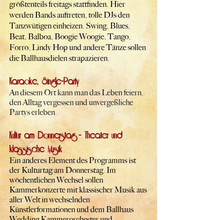
größtenteils freitags stattfinden. Hier
werden Bands auftreten, tolle DJs den
Tanzwütigen einheizen. Swing, Blues,
Beat, Balboa, Boogie Woogie, Tango,
Forro, Lindy Hop und andere Tänze sollen
die Ballhausdielen strapazieren.
Karaoke, Single-Party
An diesem Ort kann man das Leben feiern,
den Alltag vergessen und unvergeßliche
Partys erleben.
Kultur am Donnerstag - Theater und
klassische Musik
Ein anderes Element des Programms ist
der Kulturtag am Donnerstag. Im
wöchentlichen Wechsel sollen
Kammerkonzerte mit klassischer Musik aus
aller Welt in wechselnden
Künstlerformationen und dem Ballhaus
Wedding Kammerorchester und