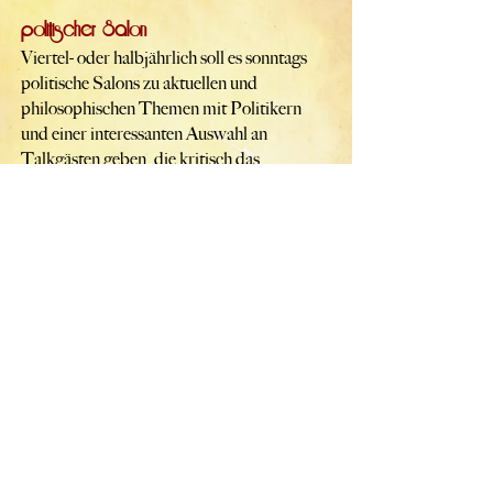
politischer Salon
Viertel- oder halbjährlich soll es sonntags
politische Salons zu aktuellen und
philosophischen Themen mit Politikern
und einer interessanten Auswahl an
Talkgästen geben, die kritisch das
Zeitgeschehen hinterfragen.
Ballhaus Wedding
Das Programm des
ist
auf kulturelles Wachstum ausgelegt und soll
sich über die kommenden Jahre
mannigfaltig entwickeln. Dabei sind wir
dankbar über Kooperationen mit bereits
bestehenden Gruppen und freuen uns auf
Anfragen unterschiedlichster Couleur -
info@ballhauswedding.de
alle Infos zum
Ballhaus