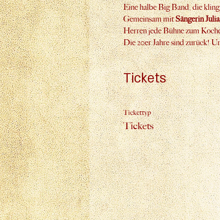
Eine halbe Big Band, die kling
Gemeinsam mit 
Sängerin Juli
Herren jede Bühne zum Koch
Die 20er Jahre sind zurück! Und
Tickets
Tickettyp
Tickets