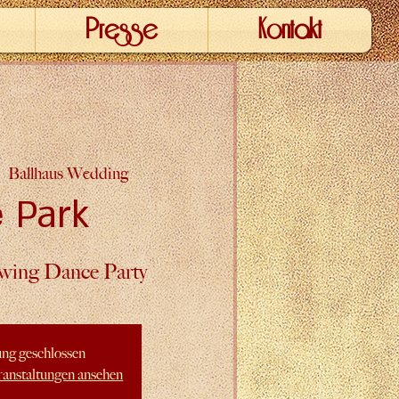
Presse
Kontakt
|  
Ballhaus Wedding
e Park
wing Dance Party
ng geschlossen
ranstaltungen ansehen