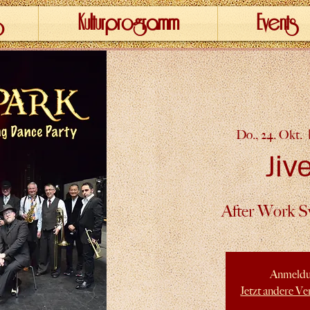
Kulturprogramm
Events
Do., 24. Okt.
  
Jiv
After Work S
Anmeldu
Jetzt andere Ve