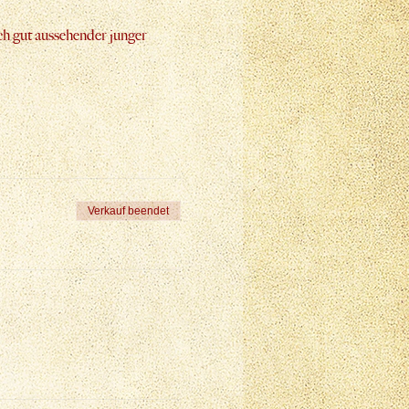
h gut aussehender junger 
Verkauf beendet