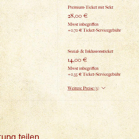
Premium-Ticket mit Sekt
28,00 €
Mwst inbegriffen
+0,70 € Ticket-Servicegebühr
Sozial- & Inklusionsticket
14,00 €
Mwst inbegriffen
+0,35 € Ticket-Servicegebühr
Weitere Preise (3)
tung teilen