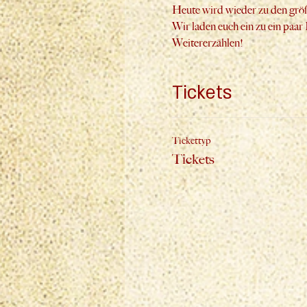
Heute wird wieder zu den größ
Wir laden euch ein zu ein paar
Weitererzählen!
Tickets
Tickettyp
Tickets