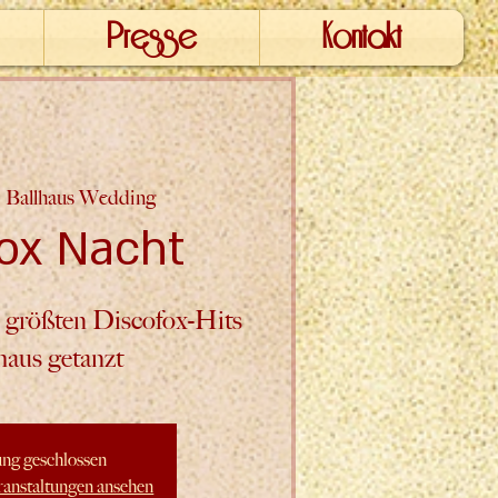
Presse
Kontakt
  
Ballhaus Wedding
ox Nacht
 größten Discofox-Hits
haus getanzt
ng geschlossen
ranstaltungen ansehen