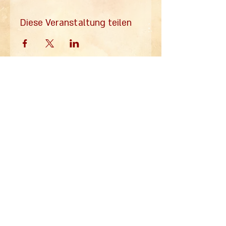
Diese Veranstaltung teilen
alle Infos zum
Ballhaus
Mail
Wedding
im Mailverteiler
Absenden