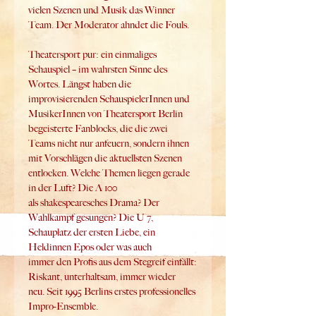
vielen Szenen und Musik das Winner 
Team. Der Moderator ahndet die Fouls.
Theatersport pur: ein einmaliges 
Schauspiel – im wahrsten Sinne des 
Wortes. Längst haben die 
improvisierenden SchauspielerInnen und 
MusikerInnen von Theatersport Berlin 
begeisterte Fanblocks, die die zwei 
Teams nicht nur anfeuern, sondern ihnen 
mit Vorschlägen die aktuellsten Szenen 
entlocken. Welche Themen liegen gerade 
in der Luft? Die A 100 
als shakespearesches Drama? Der 
Wahlkampf gesungen? Die U 7, 
Schauplatz der ersten Liebe, ein 
Heldinnen Epos oder was auch 
immer den Profis aus dem Stegreif einfällt:
Riskant, unterhaltsam, immer wieder 
neu. Seit 1995 Berlins erstes professionelles 
Impro-Ensemble.