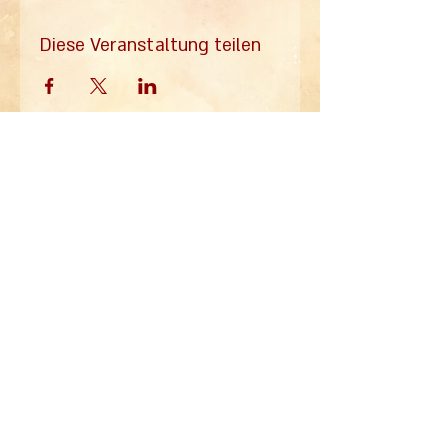
Diese Veranstaltung teilen
alle Infos zum
Ballhaus
Mail
Wedding
im Mailverteiler
Absenden