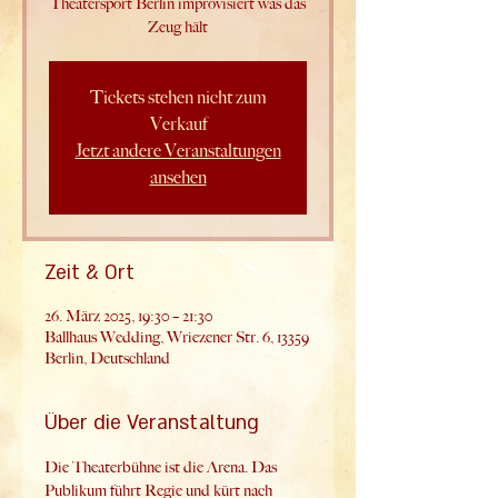
Theatersport Berlin improvisiert was das
Zeug hält
Tickets stehen nicht zum
Verkauf
Jetzt andere Veranstaltungen
ansehen
Zeit & Ort
26. März 2025, 19:30 – 21:30
Ballhaus Wedding, Wriezener Str. 6, 13359
Berlin, Deutschland
Über die Veranstaltung
Die Theaterbühne ist die Arena. Das 
Publikum führt Regie und kürt nach 