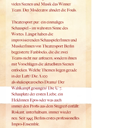
vielen Szenen und Musik das Winner 
Team. Der Moderator ahndet die Fouls.
Theatersport pur: ein einmaliges 
Schauspiel – im wahrsten Sinne des 
Wortes. Längst haben die 
improvisierenden SchauspielerInnen und 
MusikerInnen von Theatersport Berlin 
begeisterte Fanblocks, die die zwei 
Teams nicht nur anfeuern, sondern ihnen 
mit Vorschlägen die aktuellsten Szenen 
entlocken. Welche Themen liegen gerade 
in der Luft? Die A 100 
als shakespearesches Drama? Der 
Wahlkampf gesungen? Die U 7, 
Schauplatz der ersten Liebe, ein 
Heldinnen Epos oder was auch 
immer den Profis aus dem Stegreif einfällt:
Riskant, unterhaltsam, immer wieder 
neu. Seit 1995 Berlins erstes professionelles 
Impro-Ensemble.